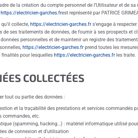
re de la création du compte personnel de l’Utilisateur et de sa n
.
https://electricien-garches.fr
est représenté par PATRICE GRIMEA
u’il collecte,
https://electricien-garches.fr
s’engage à respecter l
s de ses traitements de données, de fournir à ses prospects et cli
 données personnelles et de maintenir un registre des traitement
sonnelles,
https://electricien-garches.fr
prend toutes les mesures 
finalités pour lesquelles
https://electricien-garches.fr
les traite.
NNÉES COLLECTÉES
ter tout ou partie des données :
gestion et la traçabilité des prestations et services commandés pa
des commandes, etc.
matique (spamming, hacking…) : matériel informatique utilisé pour 
ées de connexion et d’utilisation